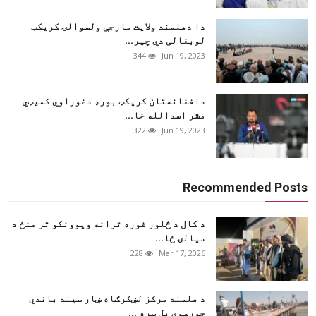
دا دهلمند ولایت مارجې ولسوالۍ کریکټ
لوبغالی دي چیر...
344
Jun 19, 2023
دافغانستان کریکټ بورډ دغوراوي کمیټي
مشر اسدالله خا...
322
Jun 19, 2023
Recommended Posts
د کال د څلور غوره ترانه ویوونکو تر منځ د
سیالۍ ځا...
228
Mar 17, 2026
د هلمند مرکز لښکرګاه ښار سیند باندي
جوړسوي پل سره ...