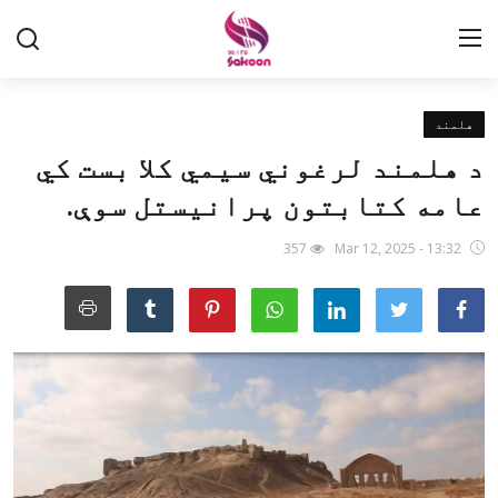
هلمند
کورپاڼه
د هلمند لرغوني ‌سیمي کلا بست کي
ژوندی خپرونه
عامه کتابتون پرانیستل سوې.
افغانستان
357
Mar 12, 2025 - 13:32
سیمه
نړۍ
لوبې
ویډیوي خبرونه
راډیوی خپروني