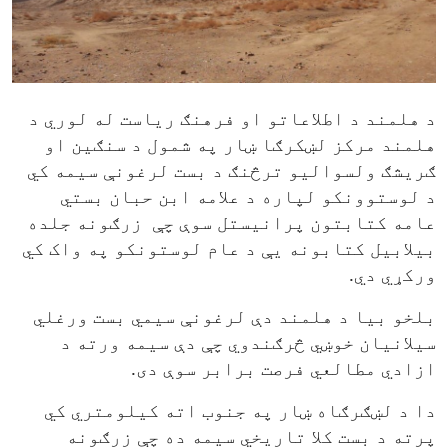
لیکني او کتابونه
سوداګریزي خبرتیاوي
د هلمند د اطلاعاتو او فرهنګ ریاست له لوري د
پښتو
هلمند مرکز لښکرګا ښار په شمول د سنګین او
ګریشګ ولسوالیو ترڅنګ د بست لرغونې سیمه کي
د لوستوونکو لپاره د علامه ابن حبان بستي
عامه کتابتون پرانیستل سوې چې
زرګونه جلده
بیلابیل کتابونه یې د عام لوستونکو په واک کي
ورکړي دي.
بلخو بیا د هلمند دې لرغونې سیمي بست ورغلي
سیلانیان خوښي څرګندوي چې دې سیمه ورته د
ازادي مطالعي فرصت برابر سوې دی.
دا د لښګرګاه ښار په جنوب اته کیلومتري کي
پرته د بست کلا تاریخي سیمه ده چې زرګونه