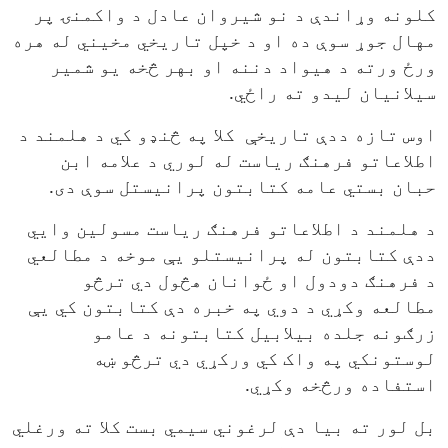
کلونه وړاندې د نو شیروان عادل د واکمنۍ پر
مهال جوړ سوې ده او د خپل تاریخي مخیني له هره
ورځ ورته د هیواد دننه او بهر څخه یو شمیر
سیلانیان لیدو ته راځي.
اوس تازه ددې تاریخې
کلا په څنډو کي د هلمند د
اطلاعاتو فرهنګ ریاست له لوري د علامه ابن
حبان بستي عامه کتابتون پرانیستل سوې دی.
د هلمند د اطلاعاتو فرهنګ ریاست مسولین وايي
ددې کتابتون له پرانیستلو یې موخه د مطالعي
د فرهنګ دودول او ځوانان هڅول دي ترڅو
مطالعه وکړي د دوي په خبره دې کتابتون کي یې
زرګونه جلده بیلابیل کتابتونه د عامو
لوستونکي په واک کي ورکړي دي ترڅو ښه
استفاده ورڅخه وکړي.
بل لور ته بیا دې لرغوني سیمي بست کلا ته ورغلي