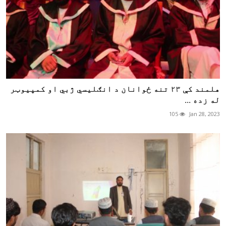
هلمند کې ۲۳ تنه ځوانان د انګلیسي ژبي او کمپیوټر
له زده ...
105
Jan 28, 2023