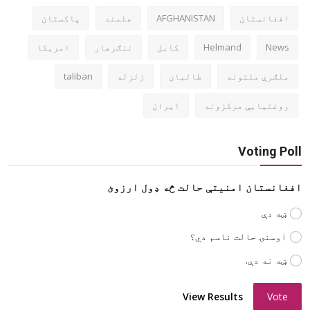
افغانستان
AFGHANISTAN
هلمند
پاکستان
News
Helmand
کابل
ننګرهار
امریکا
ملګري ملتونه
طالبان
زلزله
taliban
روغتیایې مرکزونه
ایران
Voting Poll
افغانستان امنیتې حالت څه ډول ارزوئ
ښه دې
اوسنۍ حالت ناسم دي؟
ښه نه دې.
View Results
Vote