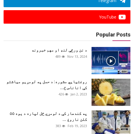
Telegram
YouTube
Popular Posts
د نن ورځې لنډ او مهم خبرونه
489
Nov 13, 2024
روغتيايي مشوره: د حمل په لومړيو مياشتو
کې اناناس خ...
426
Jan 2, 2023
‏په کندهار کې د لومړي ځل لپاره د یوه ۵۵
کلن ناروغ ...
383
Feb 19, 2023