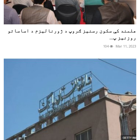
هلمند کې سکون رسنیز ګروپ د ژورنالیزم د اساساتو
روزنیز پ...
104
Mar 11, 2023