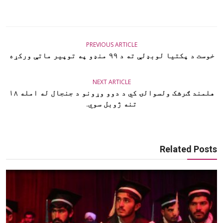
PREVIOUS ARTICLE
خوست د پکتیا لوبډلې ته د ۹۹ منډو په توپیر ماتې ورکړه
NEXT ARTICLE
هلمند ګرشک ولسوالۍ کي د دوو وړونو د جنجال له امله ۱۸
تنه ژوبل سوي.
Related Posts