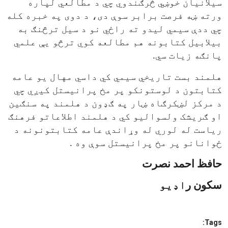
سیلانیان خوښي څرګندوي چي د مطالعي لپاره
ورته ښه فرصت برابر سوې دی، د دوی په خبره کله
چي ددې سیمي لیدو ته راځي نو د سیل ترڅنګ به
بیلابیل کتابونه هم مطالعه کوي ترڅو یې علمي
پانګه زیات سي.
هلمند بست تاریخي سیمي کي داسي مهال یو عامه
کتابتون د لوستونکو پر مخ پرانیستل کیږي چي
د مرکز لښکرګاه ښار په ګ‌ډون د هلمند په سنګین
او ګریشک ولسوالیو کي د هلمند اطلاعاتو فرهنګ
ریاست له لوري له وړاندې عامه کتابتونونه د
ځوانانو پر مخ پرانیستل سوې وه .
حافظ احمد نصرت
سکون ر
اډیو
Tags: