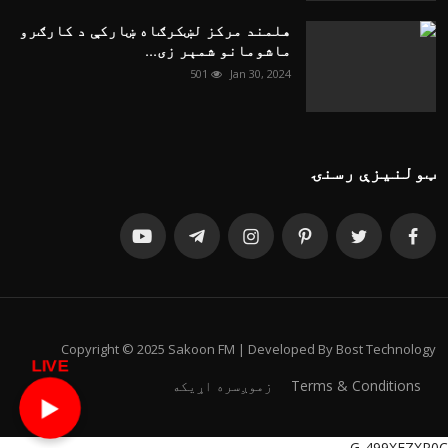
هلمند مرکز لښکرګاه ښارکې د کارګرو
ماشومانو شمېر زی...
501
Jan 30, 2024
ټولنیزې رسنۍ
Copyright © 2025 Sakoon FM | Developed By Bost Technology
LIVE
Terms & Conditions
زموږسره اړیکه
▶️
G-499XEZXP0C